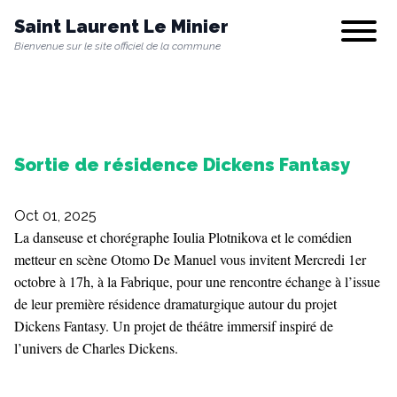
Saint Laurent Le Minier
Show/hi
Bienvenue sur le site officiel de la commune
Notre commune
Sortie de résidence Dickens Fantasy
Vie municipale
Oct 01, 2025
Vie quotidienne
La danseuse et chorégraphe Ioulia Plotnikova et le comédien
metteur en scène Otomo De Manuel vous invitent Mercredi 1er
octobre à 17h, à la Fabrique, pour une rencontre échange à l’issue
de leur première résidence dramaturgique autour du projet
Culture & Loisirs
Dickens Fantasy. Un projet de théâtre immersif inspiré de
l’univers de Charles Dickens.
Environnement