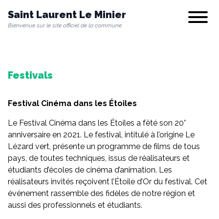
Saint Laurent Le Minier
Show/hi
Bienvenue sur le site officiel de la commune
Notre commune
Festivals
Vie municipale
Festival Cinéma dans les
Étoi
les
Le Festival Cinéma dans les Étoiles a fêté son 20°
Vie quotidienne
anniversaire en 2021. Le festival, intitulé à l’origine Le
Lézard vert, présente un programme de films de tous
pays, de toutes techniques, issus de réalisateurs et
Culture & Loisirs
étudiants d’écoles de cinéma d’animation. Les
réalisateurs invités reçoivent l’Étoile d’Or du festival. Cet
événement rassemble des fidèles de notre région et
aussi des professionnels et étudiants.
Environnement