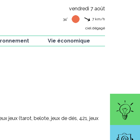
vendredi 7 août
34°
7
km/h
ciel dégagé
ironnement
Vie économique
 verte
Artisans de la commune
e et flore
Artistes de la commune
ion Hirondelles
Commerces et
restaurants
is
rvés dans nos
ins
jeux (tarot, belote, jeux de dés, 421, jeux