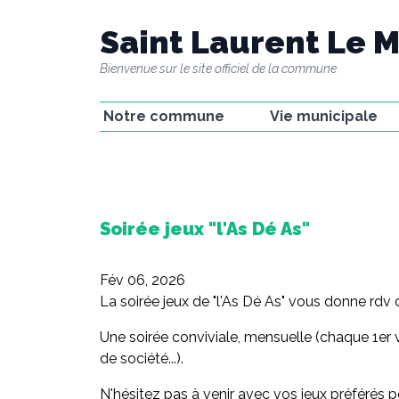
Saint Laurent Le M
Bienvenue sur le site officiel de la commune
Notre commune
Vie municipale
La commune
La mairie
Le passé minier
Les élu(e)s
Le château
Groupes de travail e
commissions
La Fabrique
Soirée jeux "l'As Dé As"
CR des conseils
municipaux
Fév 06, 2026
Gestion concertée
La soirée jeux de "l'As Dé As" vous donne rdv 
Une soirée conviviale, mensuelle (chaque 1er 
de société...).
N'hésitez pas à venir avec vos jeux préférés po