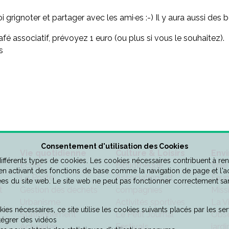
rignoter et partager avec les ami·es :-) Il y aura aussi des 
fé associatif, prévoyez 1 euro (ou plus si vous le souhaitez).
s
Consentement d'utilisation des Cookies
Vie quotidienne
Culture & Loisirs
Env
 différents types de cookies. Les cookies nécessaires contribuent à ren
Ecole
Bibliothèque
Voie
 en activant des fonctions de base comme la navigation de page et l'
La Poste
Associations et
Faun
es du site web. Le site web ne peut pas fonctionner correctement sa
t
Gestion des déchets
compagnies
Miss
Urbanisme
Activités sportives
La V
ies nécessaires, ce site utilise les cookies suivants placés par les serv
Stationnement
Le Petit Journal
Obse
tégrer des vidéos
Actualités
Festivals
jardi