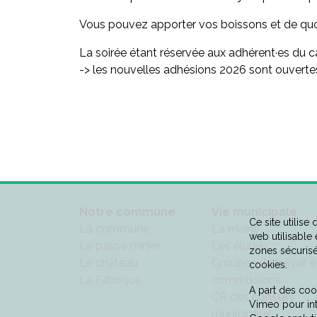
Vous pouvez apporter vos boissons et de quoi g
La soirée étant réservée aux adhérent·es du ca
-> les nouvelles adhésions 2026 sont ouverte
Notre commune
Vie municipale
Ce site utilise
La commune
La mairie
web utilisable
Le passé minier
Les élu(e)s
zones sécurisé
Le château
Groupes de travail e
cookies.
La Fabrique
commissions
A part des cook
CR des conseils
Vimeo pour in
municipaux