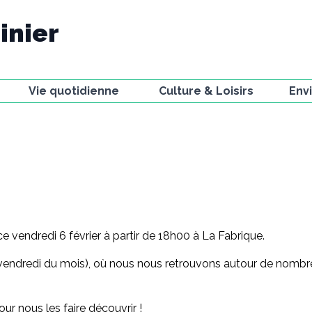
inier
Vie quotidienne
Culture & Loisirs
Env
Ecole
Bibliothèque
Voie
La Poste
Associations et
Faun
compagnies
t
Gestion des déchets
Miss
Activités sportives
Urbanisme
La V
Le Petit Journal
Stationnement
Obse
Festivals
jard
Actualités
Chemin d'artistes
ce vendredi 6 février à partir de 18h00 à La Fabrique.
Résidences à la
Fabrique
vendredi du mois), où nous nous retrouvons autour de nombreux 
ur nous les faire découvrir !