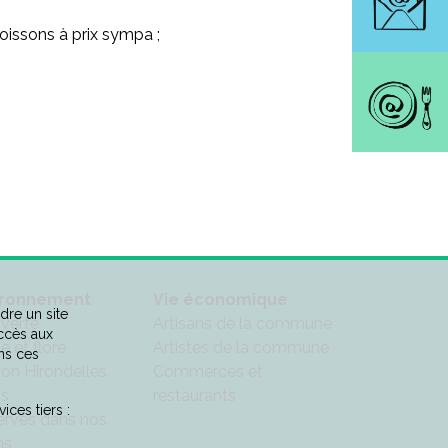
boissons à prix sympa ;
ironnement
Vie économique
dre un site
 verte
Artisans de la commune
accès aux
e et flore
Artistes de la commune
ns ces
ion Hirondelles
Commerces et
is
restaurants
ices tiers :
rvés dans nos
ns