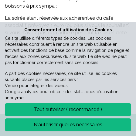
boissons à prix sympa ;
Vie économique
La soirée étant réservée aux adhérent·es du café
associatif, prévoyez 1 euro (ou plus si vous le souhaitez)
Consentement d'utilisation des Cookies
si vous n'aviez pas déjà adhéré pendant la saison d'été
Ce site utilise différents types de cookies. Les cookies
au café.
nécessaires contribuent à rendre un site web utilisable en
activant des fonctions de base comme la navigation de page et
l'accès aux zones sécurisées du site web. Le site web ne peut
pas fonctionner correctement sans ces cookies.
A part des cookies nécessaires, ce site utilise les cookies
suivants placés par les services tiers :
Vimeo pour intégrer des vidéos
Google analytics pour obtenir des statistiques d'utilisation
anonyme.
Tout autoriser ( recommandé )
Mentions légales
Politique de confidentialité
N'autoriser que les nécessaires
©2026 Mairie de Saint-Laurent-le-minier