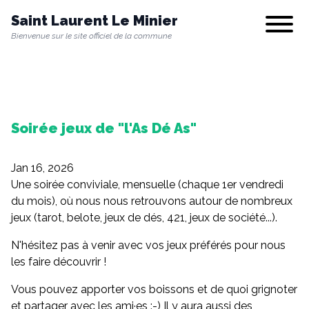
Saint Laurent Le Minier
Show/hi
Bienvenue sur le site officiel de la commune
Notre commune
Soirée jeux de "l'As Dé As"
Vie municipale
Jan 16, 2026
Vie quotidienne
Une soirée conviviale, mensuelle (chaque 1er vendredi
du mois), où nous nous retrouvons autour de nombreux
jeux (tarot, belote, jeux de dés, 421, jeux de société...).
Culture & Loisirs
N'hésitez pas à venir avec vos jeux préférés pour nous
les faire découvrir !
Vous pouvez apporter vos boissons et de quoi grignoter
Environnement
et partager avec les ami·es :-) Il y aura aussi des