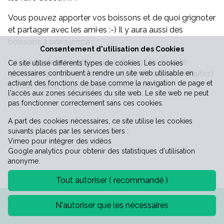
Vous pouvez apporter vos boissons et de quoi grignoter
Vie économique
et partager avec les ami·es :-) Il y aura aussi des
boissons à prix sympa ;
Consentement d'utilisation des Cookies
La soirée étant réservée aux adhérent·es du café
Ce site utilise différents types de cookies. Les cookies
associatif, prévoyez 1 euro (ou plus si vous le souhaitez)
nécessaires contribuent à rendre un site web utilisable en
activant des fonctions de base comme la navigation de page et
si vous n'aviez pas déjà adhéré en 2024.
l'accès aux zones sécurisées du site web. Le site web ne peut
pas fonctionner correctement sans ces cookies.
A part des cookies nécessaires, ce site utilise les cookies
suivants placés par les services tiers :
Vimeo pour intégrer des vidéos
Google analytics pour obtenir des statistiques d'utilisation
anonyme.
Tout autoriser ( recommandé )
Mentions légales
Politique de confidentialité
N'autoriser que les nécessaires
©2026 Mairie de Saint-Laurent-le-minier