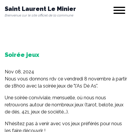
Saint Laurent Le Minier
Show/hi
Bienvenue sur le site officiel de la commune
Notre commune
Soirée jeux
Vie municipale
Nov 08, 2024
Vie quotidienne
Nous vous donnons rdv ce vendredi 8 novembre à partir
de 18h00 avec la soirée jeux de "l'As Dé As".
Une soirée conviviale, mensuelle, où nous nous
Culture & Loisirs
retrouvons autour de nombreux jeux (tarot, belote, jeux
de dés, 421, jeux de société...).
N'hésitez pas à venir avec vos jeux préférés pour nous
Environnement
les faire découvrir !