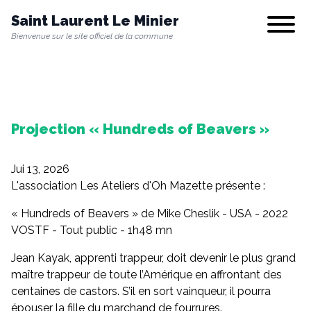
Saint Laurent Le Minier
Show/hi
Bienvenue sur le site officiel de la commune
Notre commune
Projection « Hundreds of Beavers »
Vie municipale
Jui 13, 2026
Vie quotidienne
L'association Les Ateliers d'Oh Mazette présente :
« Hundreds of Beavers » de Mike Cheslik - USA - 2022
VOSTF - Tout public - 1h48 mn
Culture & Loisirs
Jean Kayak, apprenti trappeur, doit devenir le plus grand
maître trappeur de toute l’Amérique en affrontant des
centaines de castors. S’il en sort vainqueur, il pourra
Environnement
épouser la fille du marchand de fourrures.