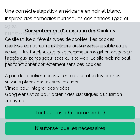
Une comédie slapstick américaine en noir et blanc,
Vie économique
inspirée des comédies burlesques des années 1920 et
1930.
Consentement d'utilisation des Cookies
https://www.hundredsofbeavers.com/
Ce site utilise différents types de cookies. Les cookies
L'entrée est libre, il suffit juste d'être adhérentE à notre
nécessaires contribuent à rendre un site web utilisable en
activant des fonctions de base comme la navigation de page et
association (adhésion à prix libre, 1€ minimum / gratuit
l'accès aux zones sécurisées du site web. Le site web ne peut
pour les - de 18 ans).
pas fonctionner correctement sans ces cookies.
A part des cookies nécessaires, ce site utilise les cookies
suivants placés par les services tiers :
Vimeo pour intégrer des vidéos
Google analytics pour obtenir des statistiques d'utilisation
anonyme.
Tout autoriser ( recommandé )
Mentions légales
Politique de confidentialité
N'autoriser que les nécessaires
©2026 Mairie de Saint-Laurent-le-minier