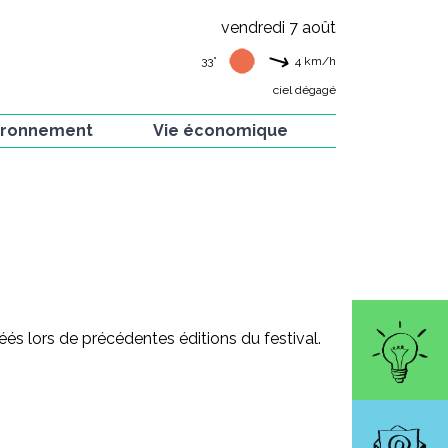
vendredi 7 août
33°
4
km/h
ciel dégagé
ironnement
Vie économique
 verte
Artisans de la commune
e et flore
Artistes de la commune
ion Hirondelles
Commerces et
restaurants
is
rvés dans nos
ins
és lors de précédentes éditions du festival.