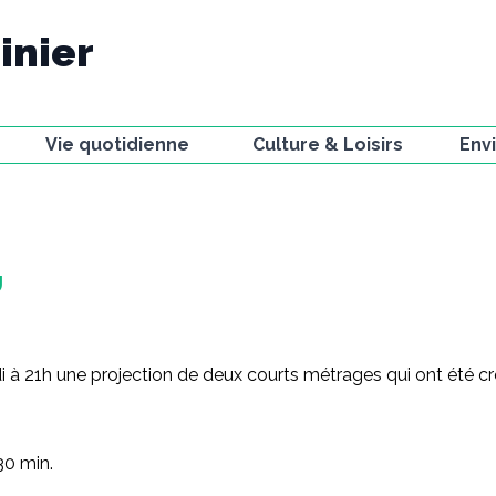
inier
Vie quotidienne
Culture & Loisirs
Env
Ecole
Bibliothèque
Voie
La Poste
Associations et
Faun
compagnies
t
Gestion des déchets
Miss
Activités sportives
Urbanisme
La V
U
Le Petit Journal
Stationnement
Obse
Festivals
jard
Actualités
Chemin d'artistes
 à 21h une projection de deux courts métrages qui ont été cré
Résidences à la
Fabrique
30 min.