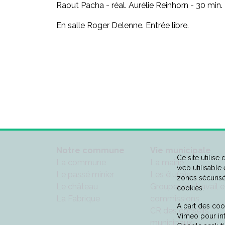
Raout Pacha - réal. Aurélie Reinhorn - 30 min.
En salle Roger Delenne. Entrée libre.
Notre commune
Vie municipale
Ce site utilise
La commune
La mairie
web utilisable
Le passé minier
Les élu(e)s
zones sécurisé
Le château
Groupes de travail e
cookies.
La Fabrique
commissions
A part des cook
CR des conseils
Vimeo pour in
municipaux