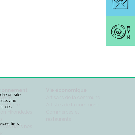
ironnement
Vie économique
dre un site
 verte
Artisans de la commune
accès aux
e et flore
Artistes de la commune
ns ces
ion Hirondelles
Commerces et
is
restaurants
ices tiers :
rvés dans nos
ns