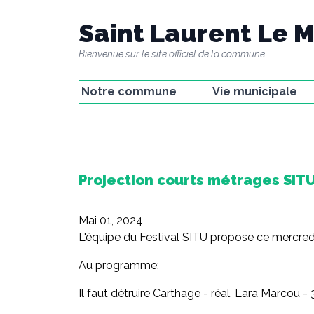
Saint Laurent Le M
Bienvenue sur le site officiel de la commune
Notre commune
Vie municipale
La commune
La mairie
Le passé minier
Les élu(e)s
Le château
Groupes de travail e
commissions
La Fabrique
Projection courts métrages SIT
CR des conseils
municipaux
Mai 01, 2024
Gestion concertée
L'équipe du Festival SITU propose ce mercredi
Au programme:
Il faut détruire Carthage - réal. Lara Marcou - 