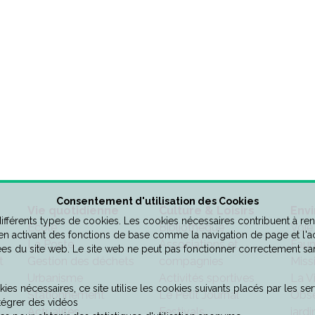
Consentement d'utilisation des Cookies
Vie quotidienne
Culture & Loisirs
Env
 différents types de cookies. Les cookies nécessaires contribuent à ren
Ecole
Bibliothèque
Voie
 en activant des fonctions de base comme la navigation de page et l'
La Poste
Associations et
Faun
es du site web. Le site web ne peut pas fonctionner correctement sa
t
Gestion des déchets
compagnies
Miss
Urbanisme
Activités sportives
La V
ies nécessaires, ce site utilise les cookies suivants placés par les serv
Stationnement
Le Petit Journal
Obse
tégrer des vidéos
Actualités
Festivals
jardi