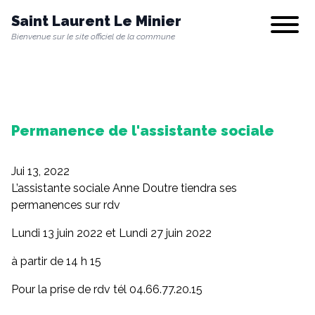
Saint Laurent Le Minier
Show/hi
Bienvenue sur le site officiel de la commune
Notre commune
Permanence de l'assistante sociale
Vie municipale
Jui 13, 2022
Vie quotidienne
L’assistante sociale Anne Doutre tiendra ses
permanences sur rdv
Lundi 13 juin 2022 et Lundi 27 juin 2022
Culture & Loisirs
à partir de 14 h 15
Pour la prise de rdv tél 04.66.77.20.15
Environnement