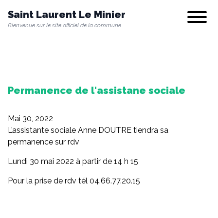
Saint Laurent Le Minier
Show/hi
Bienvenue sur le site officiel de la commune
Notre commune
Permanence de l'assistane sociale
Vie municipale
Mai 30, 2022
Vie quotidienne
L’assistante sociale Anne DOUTRE tiendra sa
permanence sur rdv
Lundi 30 mai 2022 à partir de 14 h 15
Culture & Loisirs
Pour la prise de rdv tél 04.66.77.20.15
Environnement