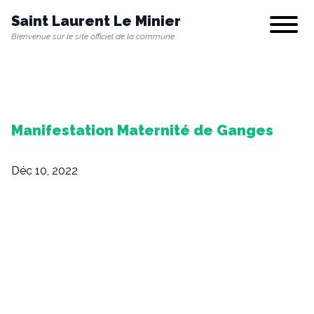
Saint Laurent Le Minier
Show/hi
Bienvenue sur le site officiel de la commune
Notre commune
Manifestation Maternité de Ganges
Vie municipale
Déc 10, 2022
Vie quotidienne
Culture & Loisirs
Environnement