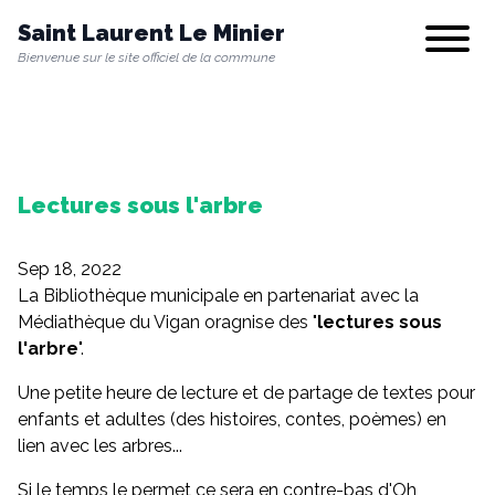
Saint Laurent Le Minier
Show/hi
Bienvenue sur le site officiel de la commune
Notre commune
Lectures sous l'arbre
Vie municipale
Sep 18, 2022
Vie quotidienne
La Bibliothèque municipale
en partenariat avec la
Médiathèque du Vigan oragnise des "
lectures sous
l'arbre
".
Culture & Loisirs
Une petite heure de lecture et de partage de textes pour
enfants et adultes (des histoires, contes, poèmes) en
lien avec les arbres...
Environnement
Si le temps le permet ce sera en contre-bas d'Oh