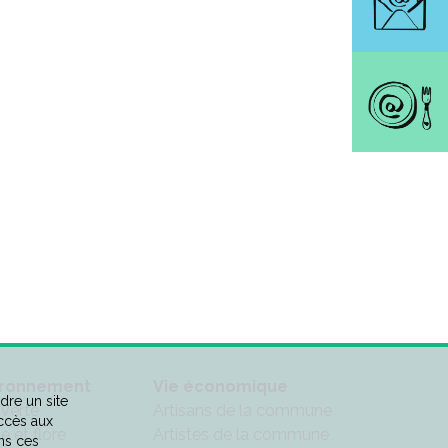
ironnement
Vie économique
dre un site
 verte
Artisans de la commune
accès aux
e et flore
Artistes de la commune
ns ces