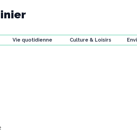
inier
Vie quotidienne
Culture & Loisirs
Env
Ecole
Bibliothèque
Voie
La Poste
Associations et
Faun
compagnies
t
Gestion des déchets
Miss
Activités sportives
Urbanisme
La V
Le Petit Journal
Stationnement
Obse
Festivals
jard
Actualités
Chemin d'artistes
Résidences à la
Fabrique
2