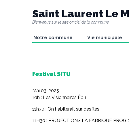
Saint Laurent Le M
Bienvenue sur le site officiel de la commune
Notre commune
Vie municipale
La commune
La mairie
Le passé minier
Les élu(e)s
Le château
Groupes de travail e
commissions
La Fabrique
Festival SITU
CR des conseils
municipaux
Mai 03, 2025
Gestion concertée
10h : Les Visionnaires Ép.1
11h30 : On habiterait sur des îles
​11H30 : PROJECTIONS LA FABRIQUE PROG 