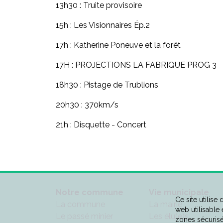
​13h30 : Truite provisoire
​​15h : Les Visionnaires Ép.2
​17h : Katherine Poneuve et la forêt
​17H : PROJECTIONS LA FABRIQUE PROG 3
​18h30 : Pistage de Trublions
​20h30 : 370km/s
​21h : Disquette - Concert
Notre commune
Vie municipale
Ce site utilise
La commune
La mairie
web utilisable
Le passé minier
Les élu(e)s
zones sécurisé