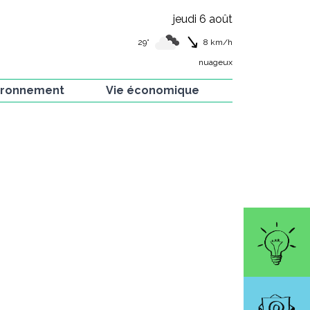
jeudi 6 août
29°
8
km/h
nuageux
ironnement
Vie économique
 verte
Artisans de la commune
e et flore
Artistes de la commune
ion Hirondelles
Commerces et
restaurants
is
rvés dans nos
ins