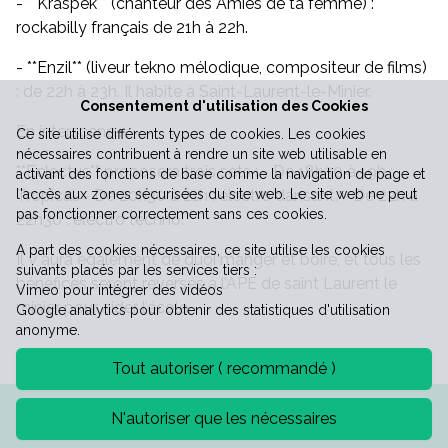
- **Kraspek** (chanteur des Amies de ta femme) :
rockabilly français de 21h à 22h.
Vie économique
- **Enzil** (liveur tekno mélodique, compositeur de films)
: de 22h à 23h. Il habite à Saint-Laurent-le-Minier.
Consentement d'utilisation des Cookies
En interscene :
Ce site utilise différents types de cookies. Les cookies
nécessaires contribuent à rendre un site web utilisable en
**Eclectus** proposera trois sets : - De 18h30 à 19h :
activant des fonctions de base comme la navigation de page et
Tropical. - De 20h30 à 21h : électro dansant. - De 22h à
l'accès aux zones sécurisées du site web. Le site web ne peut
pas fonctionner correctement sans ces cookies.
22h30 : électro techno.
A part des cookies nécessaires, ce site utilise les cookies
Il y aura également de quoi manger et boire, et tous les
suivants placés par les services tiers :
bénéfices seront reversés à l’APE de saint Laurent le
Vimeo pour intégrer des vidéos
minier pour aider l’école.
Google analytics pour obtenir des statistiques d'utilisation
anonyme.
Tout autoriser ( recommandé )
Mentions légales
Politique de confidentialité
N'autoriser que les nécessaires
©2026 Mairie de Saint-Laurent-le-minier