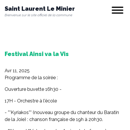
Saint Laurent Le Minier
Show/hi
Bienvenue sur le site officiel de la commune
Notre commune
Festival Ainsi va la Vis
Vie municipale
Avr 11, 2025
Vie quotidienne
Programme de la soirée :
Ouverture buvette 16h30 -
Culture & Loisirs
17H - Orchestre à l'école
- **Kyriakos** (nouveau groupe du chanteur du Baratin
de la Joie) : chanson française de 19h à 20h30.
Environnement