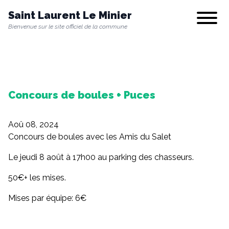
Saint Laurent Le Minier
Show/hi
Bienvenue sur le site officiel de la commune
Notre commune
Concours de boules + Puces
Vie municipale
Aoû 08, 2024
Vie quotidienne
Concours de boules avec les Amis du Salet
Le jeudi 8 août à 17h00 au parking des chasseurs.
Culture & Loisirs
50€+ les mises.
Mises par équipe: 6€
Environnement