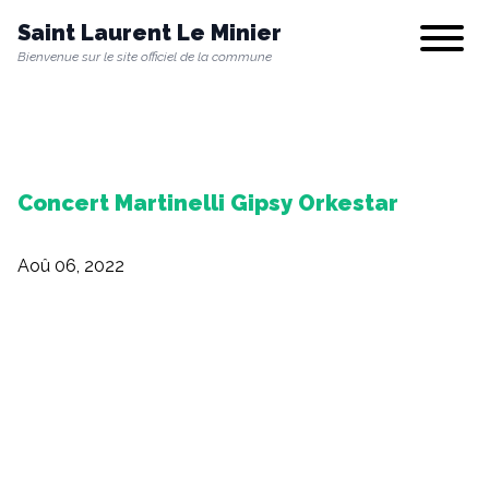
Saint Laurent Le Minier
Show/hi
Bienvenue sur le site officiel de la commune
Notre commune
Concert Martinelli Gipsy Orkestar
Vie municipale
Aoû 06, 2022
Vie quotidienne
Culture & Loisirs
Environnement