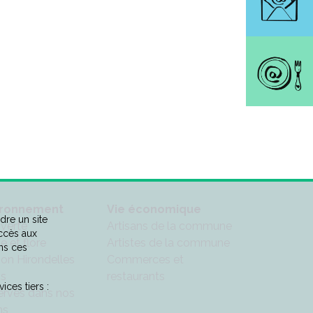
ironnement
Vie économique
dre un site
 verte
Artisans de la commune
accès aux
e et flore
Artistes de la commune
ns ces
ion Hirondelles
Commerces et
is
restaurants
ices tiers :
rvés dans nos
ns