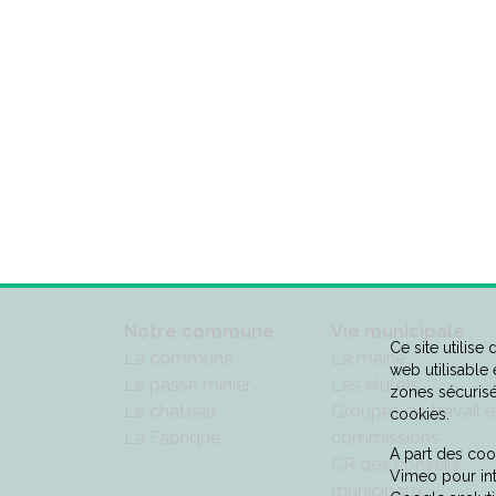
Notre commune
Vie municipale
Ce site utilise
La commune
La mairie
web utilisable
Le passé minier
Les élu(e)s
zones sécurisé
Le château
Groupes de travail e
cookies.
La Fabrique
commissions
A part des cook
CR des conseils
Vimeo pour in
municipaux