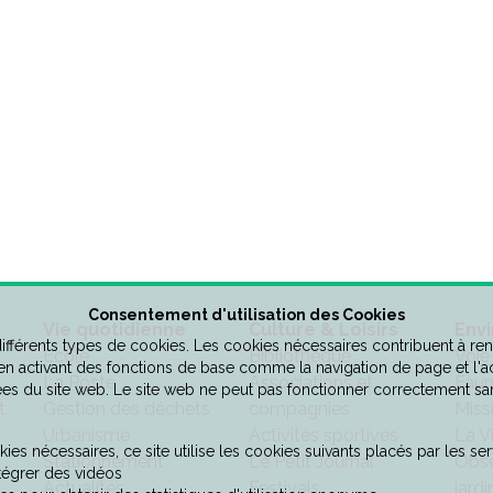
Consentement d'utilisation des Cookies
Vie quotidienne
Culture & Loisirs
Env
 différents types de cookies. Les cookies nécessaires contribuent à ren
Ecole
Bibliothèque
Voie
 en activant des fonctions de base comme la navigation de page et l'
La Poste
Associations et
Faun
es du site web. Le site web ne peut pas fonctionner correctement sa
t
Gestion des déchets
compagnies
Miss
Urbanisme
Activités sportives
La V
ies nécessaires, ce site utilise les cookies suivants placés par les serv
Stationnement
Le Petit Journal
Obse
tégrer des vidéos
Actualités
Festivals
jardi