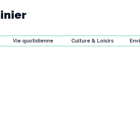
inier
Vie quotidienne
Culture & Loisirs
Env
Ecole
Bibliothèque
Voie
La Poste
Associations et
Faun
compagnies
t
Gestion des déchets
Miss
Activités sportives
Urbanisme
La V
Le Petit Journal
Stationnement
Obse
Festivals
jard
Actualités
Chemin d'artistes
Résidences à la
Fabrique