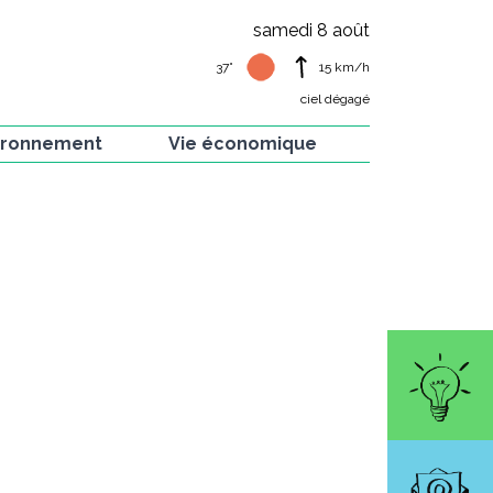
samedi 8 août
37°
15
km/h
ciel dégagé
ironnement
Vie économique
 verte
Artisans de la commune
e et flore
Artistes de la commune
ion Hirondelles
Commerces et
restaurants
is
rvés dans nos
ins