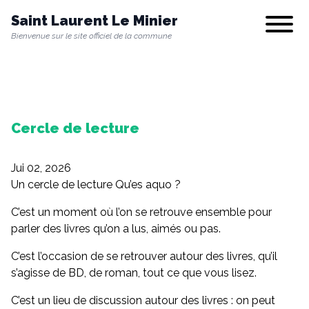
Saint Laurent Le Minier
Show/hi
Bienvenue sur le site officiel de la commune
Notre commune
Cercle de lecture
Vie municipale
Jui 02, 2026
Vie quotidienne
Un cercle de lecture Qu’es aquo ?
C’est un moment où l’on se retrouve ensemble pour
parler des livres qu’on a lus, aimés ou pas.
Culture & Loisirs
C’est l’occasion de se retrouver autour des livres, qu’il
s’agisse de BD, de roman, tout ce que vous lisez.
Environnement
C’est un lieu de discussion autour des livres : on peut