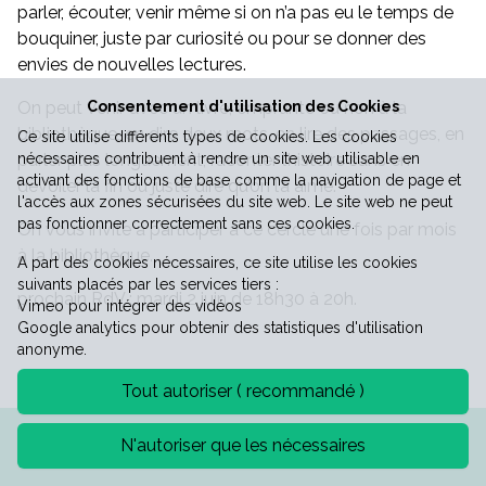
parler, écouter, venir même si on n’a pas eu le temps de
bouquiner, juste par curiosité ou pour se donner des
Vie économique
envies de nouvelles lectures.
On peut venir avec un livre, emprunté ou non à la
Consentement d'utilisation des Cookies
bibliothèque, en dire deux mots, en lire des passages, en
Ce site utilise différents types de cookies. Les cookies
parler plus longuement, raconter l’histoire sans en
nécessaires contribuent à rendre un site web utilisable en
activant des fonctions de base comme la navigation de page et
dévoiler la fin ou juste dire qu’on l’a aimé.
l'accès aux zones sécurisées du site web. Le site web ne peut
pas fonctionner correctement sans ces cookies.
On vous invite à participer à ce cercle une fois par mois
à la bibliothèque.
A part des cookies nécessaires, ce site utilise les cookies
suivants placés par les services tiers :
prochain RdV : mardi 2 juin de 18h30 à 20h.
Vimeo pour intégrer des vidéos
Google analytics pour obtenir des statistiques d'utilisation
anonyme.
Tout autoriser ( recommandé )
Mentions légales
Politique de confidentialité
N'autoriser que les nécessaires
©2026 Mairie de Saint-Laurent-le-minier