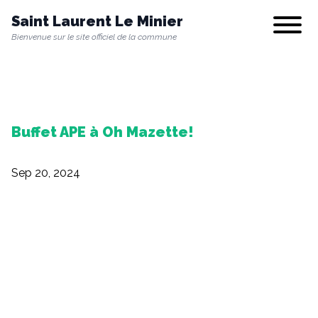
Saint Laurent Le Minier
Show/hi
Bienvenue sur le site officiel de la commune
Notre commune
Buffet APE à Oh Mazette!
Vie municipale
Sep 20, 2024
Vie quotidienne
Culture & Loisirs
Environnement