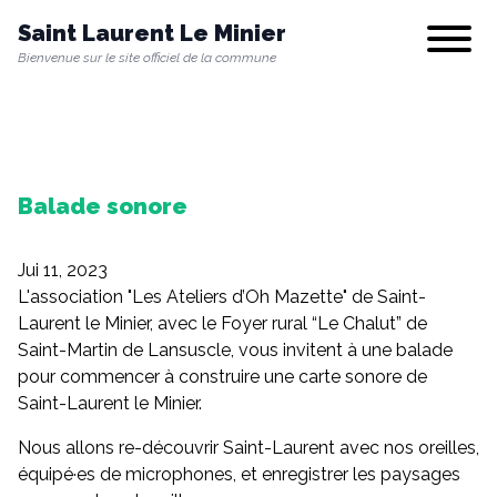
Saint Laurent Le Minier
Show/hi
Bienvenue sur le site officiel de la commune
Notre commune
Balade sonore
Vie municipale
Jui 11, 2023
Vie quotidienne
L'association "Les Ateliers d’Oh Mazette" de Saint-
Laurent le Minier, avec le Foyer rural “Le Chalut” de
Saint-Martin de Lansuscle, vous invitent à une balade
pour commencer à construire une carte sonore de
Culture & Loisirs
Saint-Laurent le Minier.
Nous allons re-découvrir Saint-Laurent avec nos oreilles,
Environnement
équipé·es de microphones, et enregistrer les paysages