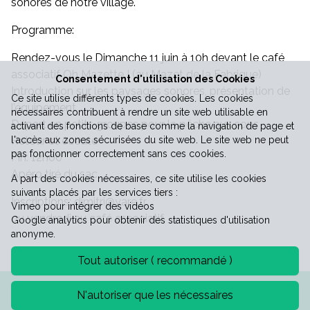
sonores de notre village.
Programme:
Vie économique
Rendez-vous le Dimanche 11 juin à 10h devant le café
associatif Oh Mazette ! (au Mazet de la Fabrique)
Consentement d'utilisation des Cookies
Introduction sur les paysages sonores, présentation de
Ce site utilise différents types de cookies. Les cookies
l’équipement
nécessaires contribuent à rendre un site web utilisable en
Départ en petits groupes pour la pêche aux sons
activant des fonctions de base comme la navigation de page et
Retour et écoute
l'accès aux zones sécurisées du site web. Le site web ne peut
pas fonctionner correctement sans ces cookies.
Fin: 12h00
Apéro tiré du sac
A part des cookies nécessaires, ce site utilise les cookies
suivants placés par les services tiers :
Inscriptions: dimitri@yare.fr
Vimeo pour intégrer des vidéos
ou vendredi au café associatif
Google analytics pour obtenir des statistiques d'utilisation
anonyme.
Tout autoriser ( recommandé )
Mentions légales
Politique de confidentialité
N'autoriser que les nécessaires
©2026 Mairie de Saint-Laurent-le-minier