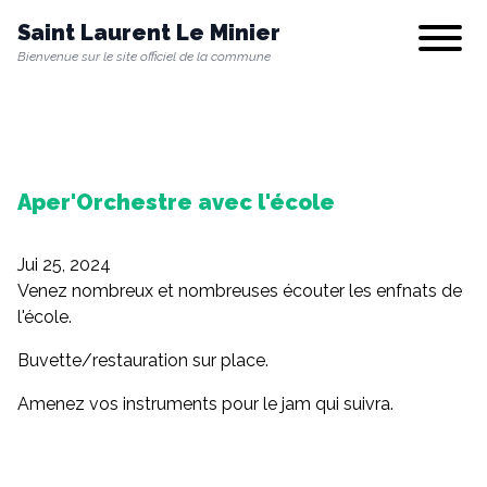
Saint Laurent Le Minier
Show/hi
Bienvenue sur le site officiel de la commune
Notre commune
Aper'Orchestre avec l'école
Vie municipale
Jui 25, 2024
Vie quotidienne
Venez nombreux et nombreuses écouter les enfnats de
l'école.
Buvette/restauration sur place.
Culture & Loisirs
Amenez vos instruments pour le jam qui suivra.
Environnement