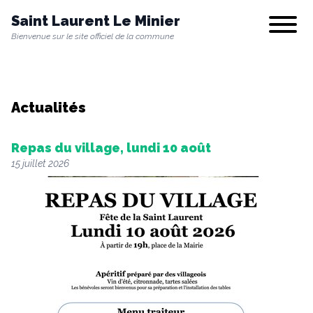
Saint Laurent Le Minier
Show/hi
Bienvenue sur le site officiel de la commune
Notre commune
Actualités
Vie municipale
Repas du village, lundi 10 août
15 juillet 2026
Vie quotidienne
Culture & Loisirs
Environnement