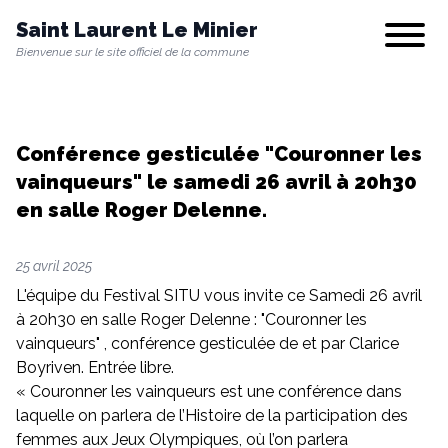
Saint Laurent Le Minier
Show/hi
Bienvenue sur le site officiel de la commune
Notre commune
Conférence gesticulée "Couronner les
vainqueurs" le samedi 26 avril à 20h30
Vie municipale
en salle Roger Delenne.
Vie quotidienne
25 avril 2025
L'équipe du Festival SITU vous invite ce Samedi 26 avril
à 20h30 en salle Roger Delenne : "Couronner les
Culture & Loisirs
vainqueurs" , conférence gesticulée de et par Clarice
Boyriven. Entrée libre.
« Couronner les vainqueurs est une conférence dans
laquelle on parlera de l’Histoire de la participation des
Environnement
femmes aux Jeux Olympiques, où l’on parlera